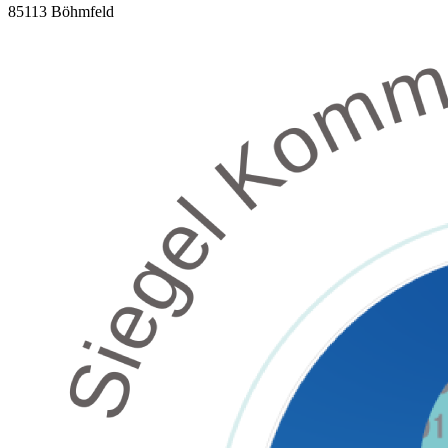
85113
Böhmfeld